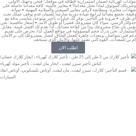
مولدات كهربائية لضمان استمرارية الطاقة في موقعك؛ فنحن وجهتك الأولى،
وشريكك الموثوق. لماذا تختار معداتنا؟ • معايير عالمية: كافة معداتنا حاصلة على
شهادات معايرة، ومطابقة لأرقى معايير السيفتي والسلامة المهنية. • صيانة
دقيقة: نخضع معداتنا لبرامج صيانة دورية صارمة؛ لضمان عدم توقف عملك تحت
أي ظرف. • مرونة في التأجير: نوفر لك خيارات تأجير متنوعة، تتناسب بدقة مع
جدولك الزمني، سواء كان مشروعك قصيراً أو طويل الأمد. • أسعار تنافسية: نحن
نؤمن بأن نجاح مشروعك يبدأ من كفاءة معداتك، لذا نقدم لك أفضل قيمة، مقابل
استثمارك. نحن ندرك حجم المسؤولية في مواقع العمل. لذا، نحرص على تقديم
دعم فني متواصل، ومعدات جاهزة للعمل الشاق، لتصل بمشروعك إلى بر الأمان.
ام بي للمعدات.. القوة التي تعتمد عليها، والأمان الذي تستحقه.
اطلب الان