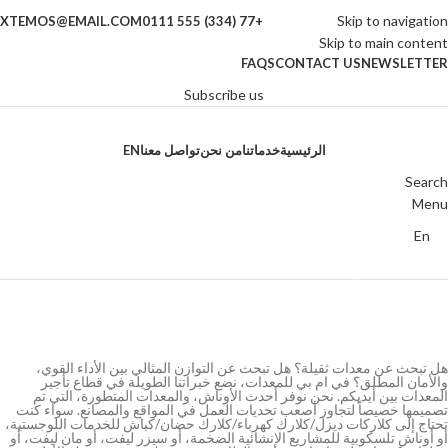
Skip to navigation
XTEMOS@EMAIL.COM
+77 (334) 555 0111
Skip to main content
FAQS
CONTACT US
NEWSLETTER
Subscribe us
الرئيسية
خدماتنا
من نحن
تواصل معنا
EN
Search
Menu
En
قسم التأجير
الرئيسية
قسم التأجير
هل تبحث عن معدات ثقيلة؟ هل تبحث عن التوازن المثالي بين الأداء القوي،
والأمان المطلق؟ في ام بي للمعدات، نضع خبراتنا الطويلة في قطاع تأجير
المعدات بين أيديكم. نحن نوفر أحدث الأوناش، والمعدات المتطورة، التي تم
تصميمها خصيصاً لتجاوز أصعب تحديات العمل في المواقع والمصانع. سواء كنت
تحتاج إلى كلاركات ديزل/كلارك كهرباء/كلارك حضان/كباش للخدمات اللوجستية،
أو أوناش تلسكوبية للمشاريع الإنشائية الضخمة، أو سيزر ليفت، أو مان ليفت، أو