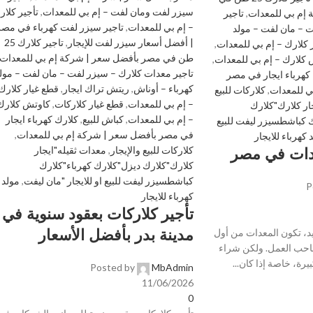
سيزر لفت ومان لفت – إم بي للمعدات
,
تأجير كلار
إم بي للمعدات
,
تاجير
– إم بي للمعدات
,
تاجير سيزر لفت كهرباء في مصر
 – مان لفت – مولد
| أفضل أسعار سيزر لفت للإيجار
,
تاجير كلارك 25
 كلارك – إم بي للمعدات
,
طن في مصر بأفضل سعر | شركة إم بي للمعدات
كلارك – إم بي للمعدات
,
تاجير معدات كلارك – سيزر لفت – مان لفت – مول
كهرباء ايجار في مصر
كهرباء – أوناش
,
ريتش تراك ايجار
,
قطع غيار كلارك
ي للمعدات
,
كلاركات للبيع
– إم بي للمعدات
,
قطع غيار كلاركات
,
كاوتش كلارك
ار كلارك"كلارك
– إم بي للمعدات
,
كباش للبيع
,
كلارك كهرباء ايجار
 كباشطسيزر ليفت للبيع
في مصر بأفضل سعر | شركة إم بي للمعدات
,
 كهرباء للايجار
كلاركات للبيع والإيجار
,
معدات ثقيله"ايجار
دات في مصر
كلارك"كلارك ديزل"كلارك كهرباء"كلارك
كباشطسيزر ليفت للبيع او للايجار "مان ليفت
,
مولد
P
كهرباء للايجار
تأجير كلاركات بعقود سنوية في
مدينة بدر بأفضل الأسعار
د، تكون المعدات من أول
 صاحب العمل. ولكن شراء
يرة، خاصة إذا كان...
Posted by
MbAdmin
11/06/2026
0