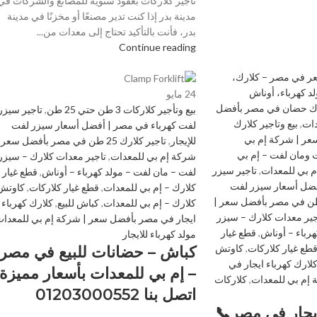
تأجير كلاركات بعقود سنوية للمصانع والشركات في
مدينة بدر إذا كنت تدير مصنعًا أو مخزنًا في مدينة
بدر، فأنت بالتأكيد تحتاج إلى معدات من...
Continue reading
ر في مصر – كلارك،
د كهرباء، أوناش
24
مايو
ارك حضان في مصر بأفضل
بيع وتأجير كلاركات 3 طن حتي 25 طن
,
تاجير سيزر
دات
,
بيع وتاجير كلارك
لفت كهرباء في مصر | أفضل أسعار سيزر لفت
عر | شركة إم بي
للإيجار
,
تاجير كلارك 25 طن في مصر بأفضل سعر 
 ومان لفت – إم بي
شركة إم بي للمعدات
,
تاجير معدات كلارك – سيزر
إم بي للمعدات
,
تاجير سيزر
لفت – مان لفت – مولد كهرباء – أوناش
,
قطع غيار
فضل أسعار سيزر لفت
كلارك – إم بي للمعدات
,
قطع غيار كلاركات
,
كاوتش
ير كلارك 25 طن في مصر بأفضل سعر |
كلارك – إم بي للمعدات
,
كباش للبيع
,
كلارك كهرباء
جير معدات كلارك – سيزر
ايجار في مصر بأفضل سعر | شركة إم بي للمعدا
رباء – أوناش
,
قطع غيار
مولد كهرباء للايجار
طع غيار كلاركات
,
كاوتش
كباش – حضانات للبيع في مصر
لارك كهرباء ايجار في
– إم بي للمعدات بأسعار مميزة-
إم بي للمعدات
,
كلاركات
اتصل بنا 01203000552
يجار في مصر📞