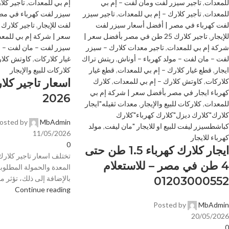
للمعدات
,
تأجير سيزر لفت ومان لفت – إم بي
إم بي للمعدات
,
تأجير كلا
للمعدات
,
تأجير كلارك – إم بي للمعدات
,
تاجير سيزر
سيزر لفت كهرباء في مص
لفت كهرباء في مصر | أفضل أسعار سيزر لفت
لفت للإيجار
,
للإيجار
,
تاجير كلارك 25 طن في مصر بأفضل سعر |
سعر | شركة إم بي للمع
شركة إم بي للمعدات
,
تاجير معدات كلارك – سيزر
سيزر لفت – مان لفت – م
لفت – مان لفت – مولد كهرباء – أوناش
,
ريتش تراك
غيار كلاركات
,
كاوتش كلار
ايجار
,
قطع غيار كلارك – إم بي للمعدات
,
قطع غيار
كلاركات للبيع والإيجار
اسعار تاجير كل
كلاركات
,
كاوتش كلارك – إم بي للمعدات
,
كلارك
كهرباء ايجار في مصر بأفضل سعر | شركة إم بي
2026
للمعدات
,
كلاركات للبيع والإيجار
,
معدات ثقيله"ايجار
كلارك"كلارك ديزل"كلارك كهرباء"كلارك
osted by
MbAdmin
كباشطسيزر ليفت للبيع او للايجار "مان ليفت
,
مولد
11/05/2026
كهرباء للايجار
0
ايجار كلارك كهرباء 1.5 طن حتى
تختلف اسعار تاجير كلا
4 طن في مصر – للاستعلام
المعدة والحمولة المطلوب
بالإضافة إلى ذلك، تؤثر مد
01203000552
Continue reading
Posted by
MbAdmin
20/05/2026
0