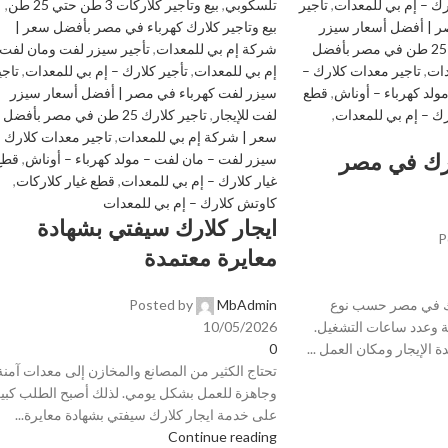
رك – إم بي للمعدات
,
تاجير
تلسكوبي
,
بيع وتأجير كلاركات 3 طن حتي 25 طن
,
ر | أفضل أسعار سيزر
بيع وتاجير كلارك كهرباء في مصر بأفضل سعر |
تاجير كلارك 25 طن في مصر بأفضل
شركة إم بي للمعدات
,
تأجير سيزر لفت ومان لفت 
دات
,
تاجير معدات كلارك –
إم بي للمعدات
,
تأجير كلارك – إم بي للمعدات
,
تاجي
ولد كهرباء – أوناش
,
قطع
سيزر لفت كهرباء في مصر | أفضل أسعار سيزر
ك – إم بي للمعدات
,
لفت للإيجار
,
تاجير كلارك 25 طن في مصر بأفضل
سعر | شركة إم بي للمعدات
,
تاجير معدات كلارك 
ارك في مصر
سيزر لفت – مان لفت – مولد كهرباء – أوناش
,
قطع
غيار كلارك – إم بي للمعدات
,
قطع غيار كلاركات
,
كاوتش كلارك – إم بي للمعدات
ايجار كلارك سيفتي بشهادة
P
معايرة معتمدة
رك في مصر حسب نوع
MbAdmin
Posted by
ة وعدد ساعات التشغيل.
10/05/2026
ة الإيجار ومكان العمل ...
0
تحتاج الكثير من المصانع والمخازن إلى معدات آمنة
وجاهزة للعمل بشكل يومي. لذلك أصبح الطلب كبيرً
على خدمة ايجار كلارك سيفتي بشهادة معايرة...
Continue reading