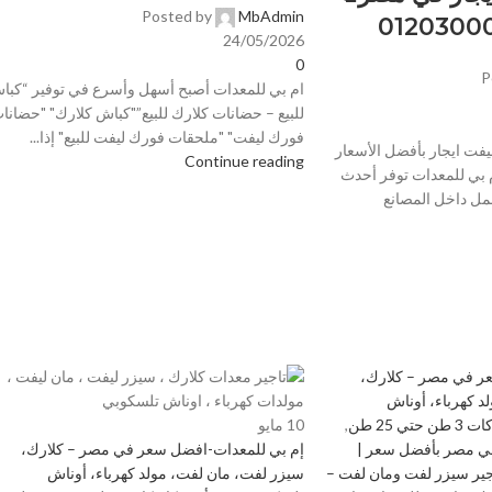
Posted by
MbAdmin
24/05/2026
0
P
ام بي للمعدات أصبح أسهل وأسرع في توفير “كبا
للبيع – حضانات كلارك للبيع”"كباش كلارك" "حضانا
فورك ليفت" "ملحقات فورك ليفت للبيع" إذا...
فت ايجار بأفضل الأسعار
Continue reading
بي للمعدات توفر أحدث
مل داخل المصانع
ر في مصر – كلارك،
د كهرباء، أوناش
ي 25 طن
,
10
مايو
في مصر بأفضل سعر |
إم بي للمعدات-افضل سعر في مصر – كلارك،
جير سيزر لفت ومان لفت –
سيزر لفت، مان لفت، مولد كهرباء، أوناش