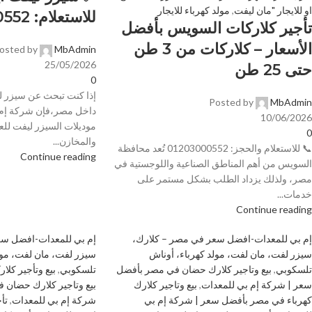
او للايجار "مان ليفت
,
مولد كهرباء للايجار
للاستعلام: 01203000552
تأجير كلاركات السويس بأفضل
الأسعار – كلاركات من 3 طن
osted by
MbAdmin
25/05/2026
حتى 25 طن
0
إذا كنت تبحث عن سيزر لي
Posted by
MbAdmin
داخل مصر،فإن شركة إم 
10/06/2026
موديلات السيزر ليفت للع
0
والمخازن...
📞 للاستعلام والحجز: 01203000552 تُعد محافظة
Continue reading
السويس من أهم المناطق الصناعية واللوجستية في
مصر، ولذلك يزداد الطلب بشكل مستمر على
خدمات...
Continue reading
إم بي للمعدات-افضل سعر في مصر – كلارك،
إم بي للمعدات-افضل سع
سيزر لفت، مان لفت، مولد كهرباء، أوناش
سيزر لفت، مان لفت، مول
تلسكوبي
,
بيع وتاجير كلارك حضان في مصر بأفضل
تلسكوبي
,
بيع وتأجير كلاركات 3 طن حت
سعر | شركة إم بي للمعدات
,
بيع وتاجير كلارك
بيع وتاجير كلارك حضان 
كهرباء في مصر بأفضل سعر | شركة إم بي
شركة إم بي للمعدات
,
تأ