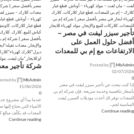
لفت – مان لفت – مولد كهرباء – أوناش
,
قطع غيار
مصر بأفضل سعر | شركة 
كلارك – إم بي للمعدات
,
قطع غيار كلاركات
,
كلارك
معدات كلارك – سيزر لفت
كهرباء ايجار في مصر بأفضل سعر | شركة إم بي
كهرباء – أوناش
,
قطع غيار
للمعدات
,
كلاركات للبيع والإيجار
,
مولد كهرباء للايجار
قطع غيار كلاركات
,
كاوتش 
تأجير سيزر ليفت في مصر –
كباش للبيع
,
كلارك
,
كلارك 
بأفضل سعر | شركة إم ب
أفضل حلول العمل على
والإيجار
,
معدات ثقيله"ايج
الارتفاعات مع إم بي للمعدات
ديزل"كلارك كهرباء"كلارك
او للايجار "مان ليفت
,
مولد
شركة تأجير مع
Posted by
MbAdmin
02/07/2026
0
osted by
MbAdmin
إذا كنت تبحث عن تأجير سيزر ليفت في مصر
15/06/2026
بأسعار تنافسية وخدمة سريعة، فإن شركة إم بي
0
للمعدات توفر لك أحدث موديلات السيزر ليفت
عندما يبدأ أي مشروع جدي
المناسبة لجم...
الأشياء التي يحتاج إليها
Continue reading
المعدات قد يكلّف مبالغ كب
Continue reading