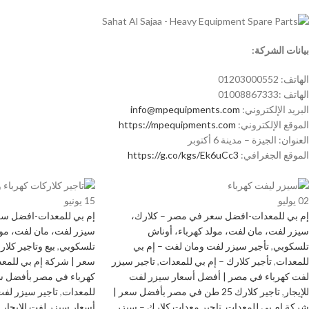
بيانات الشركة:
الهاتف: 01203000552
الهاتف :01008867333
البريد الإلكتروني:
info@mpequipments.com
الموقع الإلكتروني:
https://mpequipments.com
العنوان: الجيزة – مدينة 6 أكتوبر
الموقع الجغرافي:
https://g.co/kgs/Ek6uCc3
02
يوليو
15
يونيو
إم بي للمعدات-افضل سعر في مصر – كلارك،
إم بي للمعدات-افضل سع
سيزر لفت، مان لفت، مولد كهرباء، أوناش
سيزر لفت، مان لفت، مول
تلسكوبي
,
تأجير سيزر لفت ومان لفت – إم بي
تلسكوبي
,
بيع وتاجير كل
للمعدات
,
تأجير كلارك – إم بي للمعدات
,
تاجير سيزر
سعر | شركة إم بي للمع
لفت كهرباء في مصر | أفضل أسعار سيزر لفت
كهرباء في مصر بأفضل س
للإيجار
,
تاجير كلارك 25 طن في مصر بأفضل سعر |
للمعدات
,
تاجير سيزر لف
شركة إم بي للمعدات
,
تاجير معدات كلارك – سيزر
أسعار سيزر لفت للإيجار
,