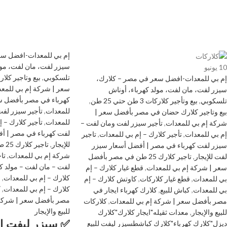
إم بي للمعدات-افضل سع
سيزر لفت، مان لفت، مول
10
يونيو
تلسكوبي
,
بيع وتاجير كل
إم بي للمعدات-افضل سعر في مصر – كلارك،
سعر | شركة إم بي للمع
سيزر لفت، مان لفت، مولد كهرباء، أوناش
كهرباء في مصر بأفضل س
تلسكوبي
,
بيع وتأجير كلاركات 3 طن حتي 25 طن
,
للمعدات
,
تأجير سيزر لفت
بيع وتاجير كلارك حضان في مصر بأفضل سعر |
للمعدات
,
تأجير كلارك – 
شركة إم بي للمعدات
,
تأجير سيزر لفت ومان لفت –
لفت كهرباء في مصر | أ
إم بي للمعدات
,
تأجير كلارك – إم بي للمعدات
,
تاجير
للإيجار
,
تاج
سيزر لفت كهرباء في مصر | أفضل أسعار سيزر
شركة إم بي للمعدات
,
تا
لفت للإيجار
,
تاجير كلارك 25 طن في مصر بأفضل
لفت – مان لفت – مولد كه
سعر | شركة إم بي للمعدات
,
قطع غيار كلارك – إم
كلارك – إم بي للمعدات
,
ق
بي للمعدات
,
قطع غيار كلاركات
,
كاوتش كلارك – إم
كلارك – إم بي للمعدات
,
ك
بي للمعدات
,
كباش للبيع
,
كلارك كهرباء ايجار في
مصر بأفضل سعر | شركة 
مصر بأفضل سعر | شركة إم بي للمعدات
,
كلاركات
للبيع والإيجار
للبيع والإيجار
,
معدات ثقيله"ايجار كلارك"كلارك
✅ سيزر ليفت ا
ديزل"كلارك كهرباء"كلارك كباشطسيزر ليفت للبيع