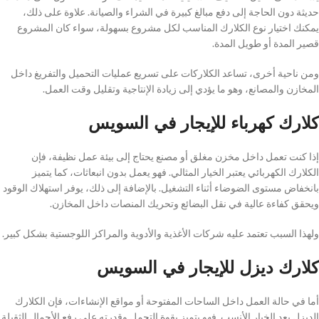
حديثة دون الحاجة إلى دفع مبالغ كبيرة في الشراء والصيانة. علاوة على ذلك،
يمكنك اختيار نوع الكلارك المناسب لكل مشروع بسهولة، سواء كان المشروع
قصير المدة أو طويل المدة.
ومن ناحية أخرى، تساعد الكلاركات على تسريع عمليات التحميل والتفريغ داخل
المخازن والمصانع، وهو ما يؤدي إلى زيادة الإنتاجية وتقليل وقت العمل.
كلارك كهرباء للإيجار في السويس
إذا كنت تعمل داخل مخزن مغلق أو مصنع يحتاج إلى بيئة عمل نظيفة، فإن
الكلارك الكهربائي يعتبر الخيار المثالي. فهو يعمل بدون انبعاثات، كما يتميز
بانخفاض مستوى الضوضاء أثناء التشغيل. بالإضافة إلى ذلك، يوفر استهلاك الوقود
ويحقق كفاءة عالية في نقل البضائع وتحريك المنصات داخل المخازن.
ولهذا السبب تعتمد عليه شركات الأغذية والأدوية والمراكز اللوجستية بشكل كبير.
كلارك ديزل للإيجار في السويس
أما في حالة العمل داخل الساحات المفتوحة أو مواقع الإنشاءات، فإن الكلارك
الديزل يعد الخيار الأنسب. فهو يتميز بقوة التحمل وقدرته على رفع الأحمال الثقيلة