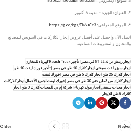
🌐 الموقع الإلكتروني:
https://mpequipments.com
📍 العنوان: الجيزة – مدينة 6 أكتوبر
📍 الموقع الجغرافي:
https://g.co/kgs/Ek6uCc3
اتصل الآن واحصل على أفضل عروض إيجار الكلاركات في السويس للمصانع
والمخازن والمشروعات الصناعية.
ايجار ريتش تراك STILL في مصر | تأجير Reach Truck كهرباء للمخازن
ايجار سيزر لفت سيفتي
ايجار كلارك 10 طن في مصر | تأجير فورك ليفت 10 طن
ايجار كلارك 25 طن
ايجار كلارك 5 طن في مصر | فورك ليفت
ايجار كلارك من 3 طن حتى 30 طن في مصر | فورك ليفت لجميع الأحمال
ايجار كلاركات
ايجار معدات سيفتي
ايجار مولد كهرباء | شركة إم بي للمعدات
كلارك 3 طن ايجار
كلارك 5 طن للايجار
Older
Newer