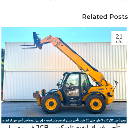
Related Posts
21
يوليو
بيع وتأجير كلاركات 3 طن حتي 25 طن
,
تأجير سيزر لفت ومان لفت – إم بي للمعدات
,
تأجير فورك ليفت
تأجير فورك ليفت تلسكوبي JCB في مصر |
تلسكوبي JCB