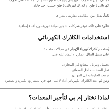
كهربائي 3 طن
أو
كلارك كهربائي 5 طن
حسب احتياجاتك.
ثانياً
، يقلل من التكاليف مقارنة بالشراء.
علاوة على ذلك
، توفر شركات التأجير صيانة دورية دون أعباء إضافية.
استخدامات الكلارك الكهربائي
يُستخدم
كلارك كهرباء للإيجار
في مجالات متعددة.
على سبيل المثال
، يمكن الاعتماد عليه في:
تحميل وتنزيل البضائع في المخازن.
نقل المعدات داخل المصانع.
ترتيب الحاويات في الموانئ.
ومن ثم
، يعد الكلارك الكهربائي أداة لا غنى عنها في المشاريع الكبيرة والصغيرة.
لماذا تختار إم بي لتأجير المعدات؟
ولذلك
، إذا كنت تبحث عن شركة موثوقة في
تأجير كلارك كهرباء
، فإن
إم بي