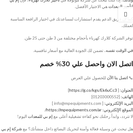
لتأجير المعدات
هي الاختيار الأفضل.
كما أن
فريق الدعم يقدم استشارات لمساعدتك في اختيار الرافعة المناسبة
لعملك.
توفر الشركة كلارك كهرباء بأحجام مختلفة من 3 طن حتى 25 طن.
في الوقت نفسه
، تضمن لك الجودة العالية مع أسعار تنافسية.
اتصل الان واحصل علي 30% خصم
📞
اتصل بنا الآن
للحصول علي العرض
العنوان:
[
https://g.co/kgs/Ek6uCc3
]
الهاتف:
[01203000552]
البريد الإلكتروني:
[ info@mpequipments.com ]
الموقع الإلكتروني:
https://mpequipments.com/ar/
لا تتردد، وابدأ رحلتك نحو كفاءة تشغيلية أعلى مع
إم بي للمعدات
اليوم!
هل تبحث عن وسيلة فعالة وآمنة لتحريك البضائع داخل منشأتك؟ مع
شركة إم بي