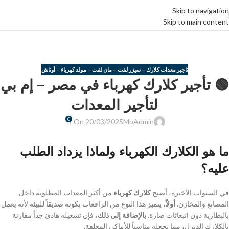
Skip to navigation
Skip to main content
Blog
الرئيسية
تاجير معدات كلارك – سيزر لفت – مان لفت – مولد كهرباء – أوناش
تاجير معدات كلارك – سيزر لفت – مان لفت – مولد كهرباء – أوناش
🟢 تأجير كلارك كهرباء في مصر – إم بي
لتأجير المعدات
0
On 20/03/2025
MbAdmin
ما هو الكلارك الكهرباء ولماذا يزداد الطلب
عليه؟
في السنوات الأخيرة، أصبح
كلارك كهرباء
من أكثر المعدات المطلوبة داخل
المصانع والمخازن.
أولاً
، يتميز هذا النوع من الرافعات بكونه صديقاً للبيئة لأنه يعمل
بالبطارية دون انبعاثات ضارة.
بالإضافة إلى ذلك
، فإن تشغيله هادئ جداً مقارنة
بالكلارك الديزل، مما يجعله مناسباً للأماكن المغلقة.