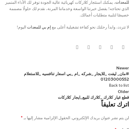
للمعدات
، يمكنك استئجار كلاركات كهربائية عالية الجودة توفر لك الأداء المتميز
الذي تحتاجه! بفضل خبرتنا الواسعة وخدماتنا المرنة، نقدم لك حلولًا مصممة
خصيصًا لتلبية متطلبات أعمالك.
لا تتردد، وابدأ رحلتك نحو كفاءة تشغيلية أعلى مع
إم بي للمعدات
اليوم!
Newer
#مان_ ليفت _للايجار _شركه _ام _بي اسعار تنافسيه _للاستعلام
01203000552
Back to list
Older
قطع غيار كلارك _كلارك للبيع_ايجار كلاركات
اترك تعليقاً
*
لن يتم نشر عنوان بريدك الإلكتروني.
الحقول الإلزامية مشار إليها بـ