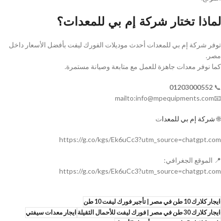
لماذا تختار شركة إم بي للمعدات؟
توفر شركة إم بي للمعدات أحدث موديلات الفورك ليفت بأفضل الأسعار داخل
مصر.
كما نوفر معدات جاهزة للعمل مع متابعة وصيانة مستمرة.
01203000552
📞
📧mailto:info@mpequipments.com
🌐
شركة إم بي للمعدا
ت
https://g.co/kgs/Ek6uCc3?utm_source=chatgpt.com
📍 الموقع الجغرافي:
https://g.co/kgs/Ek6uCc3?utm_source=chatgpt.com
ايجار كلارك 10 طن في مصر | تأجير فورك ليفت 10 طن
ايجار كلارك 30 طن في مصر | فورك ليفت للأحمال الثقيلة
ايجار معدات سيفتي