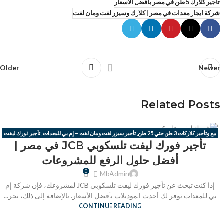
تاجير كلارك 5 طن في مصر بأفضل الأسعار
شركة ايجار معدات في مصر | كلارك وسيزر لفت ومان لفت
Older
Newer
Related Posts
بيع وتأجير كلاركات 3 طن حتي 25 طن
,
تأجير سيزر لفت ومان لفت – إم بي للمعدات
,
تأجير فورك ليفت
21
تأجير فورك ليفت تلسكوبي JCB في مصر |
تلسكوبي JCB
يوليو
أفضل حلول الرفع للمشروعات
0
MbAdmin
إذا كنت تبحث عن تأجير فورك ليفت تلسكوبي JCB لمشروعك، فإن شركة إم
بي للمعدات توفر لك أحدث الموديلات بأفضل الأسعار. بالإضافة إلى ذلك، نحر...
CONTINUE READING