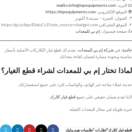
📧 البريد:
mailto:info@mpequipments.com
🌍 الموقع الإلكتروني:
https://mpequipments.com
📍 العنوان: الجيزة – مدينة 6 أكتوبر
📌 الموقع الجغرافي:https://g.co/kgs/Ek6uCc3?utm_source=chatgpt.com
👍 صفحة فيسبوك:
إم بي للمعدات
خاتمة:
في
شركة إم بي للمعدات
، نقدم لك قطع غيار الكلاركات الأصلية بأسعار
مناسبة وبجودة ممتازة لضمان كفاءة معداتك.
لماذا تختار إم بي للمعدات لشراء قطع الغيار؟
خدمة عملاء متاحة عبر الهاتف والواتساب للرد على جميع استفساراتك.
لأننا نقدم ضمان حقيقي على جميع
قطع غيار كلارك
.
خبرة طويلة في مجال المعدات الثقيلة.
قطع غيار كلارك"اطارات "طلمبات هيدروليك