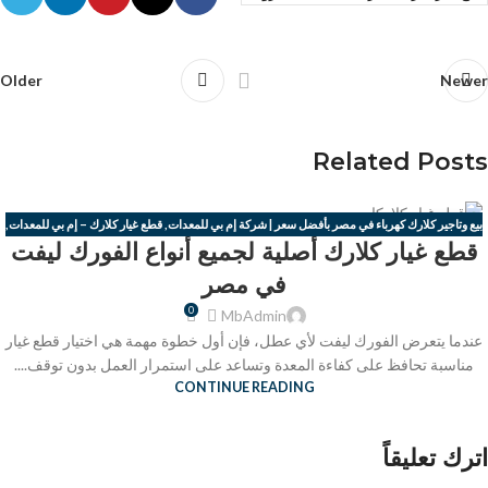
Older
Newer
Related Posts
بيع وتاجير كلارك كهرباء في مصر بأفضل سعر | شركة إم بي للمعدات
,
قطع غيار كلارك – إم بي للمعدات
,
12
قطع غيار كلارك أصلية لجميع أنواع الفورك ليفت
كاوتش كلارك – إم بي للمعدات
,
كباش للبيع
مايو
في مصر
0
MbAdmin
عندما يتعرض الفورك ليفت لأي عطل، فإن أول خطوة مهمة هي اختيار قطع غيار
مناسبة تحافظ على كفاءة المعدة وتساعد على استمرار العمل بدون توقف....
CONTINUE READING
اترك تعليقاً