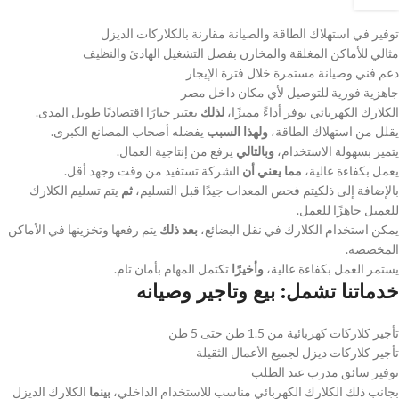
توفير في استهلاك الطاقة والصيانة مقارنة بالكلاركات الديزل
مثالي للأماكن المغلقة والمخازن بفضل التشغيل الهادئ والنظيف
دعم فني وصيانة مستمرة خلال فترة الإيجار
جاهزية فورية للتوصيل لأي مكان داخل مصر
الكلارك الكهربائي يوفر أداءً مميزًا،
لذلك
يعتبر خيارًا اقتصاديًا طويل المدى.
يقلل من استهلاك الطاقة،
ولهذا السبب
يفضله أصحاب المصانع الكبرى.
يتميز بسهولة الاستخدام،
وبالتالي
يرفع من إنتاجية العمال.
يعمل بكفاءة عالية،
مما يعني أن
الشركة تستفيد من وقت وجهد أقل.
بالإضافة إلى ذلكيتم فحص المعدات جيدًا قبل التسليم،
ثم
يتم تسليم الكلارك
للعميل جاهزًا للعمل.
يمكن استخدام الكلارك في نقل البضائع،
بعد ذلك
يتم رفعها وتخزينها في الأماكن
المخصصة.
يستمر العمل بكفاءة عالية،
وأخيرًا
تكتمل المهام بأمان تام.
خدماتنا تشمل: بيع وتاجير وصيانه
تأجير كلاركات كهربائية من 1.5 طن حتى 5 طن
تأجير كلاركات ديزل لجميع الأعمال الثقيلة
توفير سائق مدرب عند الطلب
بجانب ذلك الكلارك الكهربائي مناسب للاستخدام الداخلي،
بينما
الكلارك الديزل