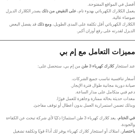
أفضل في المواقع المفتوحة.
يعمل الكلارك الكهربائي بهدوء تام،
على النقيض من ذلك
يصدر الكلارك الديزل
ضوضاء عالية.
الكلارك الكهربائي أقل تكلفة على المدى الطويل،
ومع ذلك
قد يفضل البعض
الديزل لقدرته على رفع أوزان أكبر.
مميزات التعامل مع إم بي
عند استئجار
كلارك كهرباء 3 طن
من إم بي، ستحصل على:
أسعار تنافسية تناسب جميع الشركات.
صيانة دورية مجانية طوال فترة الإيجار.
دعم فني متكامل على مدار الساعة.
معدات حديثة بحالة ممتازة وجاهزة للعمل فورًا.
وبذلك تضمن استمرارية العمل بدون أعطال أو توقف مفاجئ.
في الختام
، يعد كلارك كهرباء 3 طن استثمارًا ذكيًا لأي شركة تبحث عن الكفاءة
والجودة.
باختصار
، امتلاك أو استئجار كلارك كهرباء يوفر لك أداءً قويًا وتكلفة تشغيل