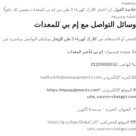
منخفضة.
خلاصة القول
، إن اختيار كلارك كهرباء 3 طن من إم بي للمعدات يضمن لك حلولًا
عملية وسريعة.
وسائل التواصل مع إم بي للمعدات
للحجز أو الاستعلام عن
كلارك كهرباء 3 طن للإيجار
يمكنكم التواصل مباشرة عبر:
👍 صفحة فيسبوك:
إم بي لتأجير المعدات
📞 الهاتف:
01203000552
📧 البريد الإلكتروني:mailto:info@mpequipments.com
🌐 الموقع الإلكتروني:
https://mpequipments.com?
utm_source=chatgpt.com
📍 العنوان: الجيزة – مدينة 6 أكتوبر
🗺️ الموقع الجغرافي: https://g.co/kgs/Ek6uCc3?
utm_source=chatgpt.com